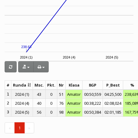
238.63
2024 (1)
2024 (4)
2024 (5)
#
Runda
Msc.
Pkt.
Nr
Klasa
8GP
P_Best
%
2024 (1)
43
0
51
Amator
00:50,559
04:25,500
238,63
1
2024 (4)
40
0
76
Amator
00:38,222
02:08,024
185,08
2
2024 (5)
56
0
98
Amator
00:50,384
02:01,185
167,75
3
«
1
»