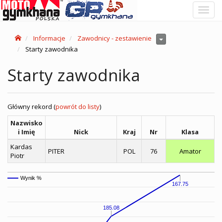
Toggl
navig
Informacje
Zawodnicy - zestawienie
Starty zawodnika
Starty zawodnika
Główny rekord (
powrót do listy
)
Nazwisko
i Imię
Nick
Kraj
Nr
Klasa
Kardas
PITER
POL
76
Amator
Piotr
Wynik %
167.75
185.08