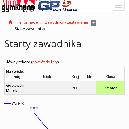
Toggl
navig
Informacje
Zawodnicy - zestawienie
Starty zawodnika
Starty zawodnika
Główny rekord (
powrót do listy
)
Nazwisko
i Imię
Nick
Kraj
Nr
Klasa
Gosławski
POL
0
Amator
Marek
Wynik %
139.48